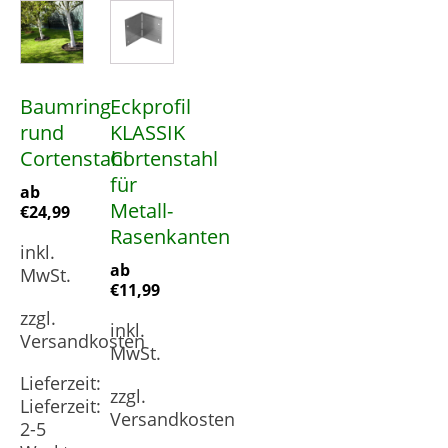
Dieses
Dieses
Produkt
Produkt
weist
weist
mehrere
mehrere
Baumring
Eckprofil
Varianten
Varianten
rund
KLASSIK
auf.
auf.
Cortenstahl
Cortenstahl
Die
Die
für
Optionen
Optionen
ab
Metall-
€
24,99
können
können
Rasenkanten
auf
auf
inkl.
der
der
ab
MwSt.
€
11,99
Produktseite
Produktseite
zzgl.
gewählt
gewählt
inkl.
Versandkosten
werden
werden
MwSt.
Lieferzeit:
zzgl.
Lieferzeit:
Versandkosten
2-5