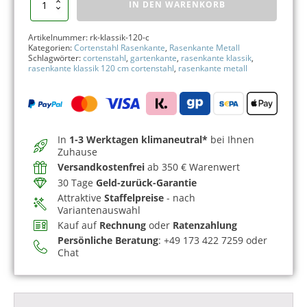
IN DEN WARENKORB
KLASSIK
120
cm
Artikelnummer:
rk-klassik-120-c
Cortenstahl
Kategorien:
Cortenstahl Rasenkante
,
Rasenkante Metall
Menge
Schlagwörter:
cortenstahl
,
gartenkante
,
rasenkante klassik
,
rasenkante klassik 120 cm cortenstahl
,
rasenkante metall
In
1-3 Werktagen
klimaneutral*
bei Ihnen
Zuhause
Versandkostenfrei
ab 350 € Warenwert
30 Tage
Geld-zurück-Garantie
Attraktive
Staffelpreise
- nach
Variantenauswahl
Kauf auf
Rechnung
oder
Ratenzahlung
Persönliche Beratung
: +49 173 422 7259 oder
Chat