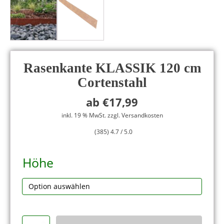
Rasenkante KLASSIK 120 cm
Cortenstahl
ab
€
17,99
inkl. 19 % MwSt. zzgl. Versandkosten
(385) 4.7 / 5.0
Alternative:
Höhe
Rasenkante